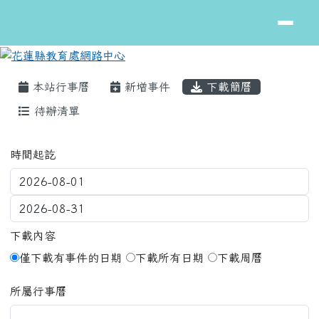
花蓮縣教育處網路中心
跳至主內容區
頁尾區域
主內容區域
本站行事曆
新增事件
下載簡曆
待辦清單
Calendar word
時間起訖
下載內容
僅下載有事件的日期
下載所有日期
下載周曆
所屬行事曆